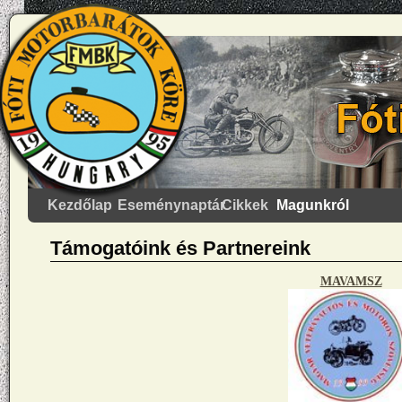
Kezdőlap
Eseménynaptár
Cikkek
Magunkról
Támogatóink és Partnereink
MAVAMSZ