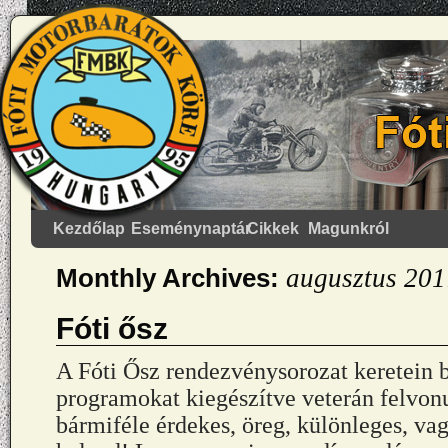
Kezdőlap
Eseménynaptár
Cikkek
Magunkról
Monthly Archives:
augusztus 201
Fóti ősz
A Fóti Ősz rendezvénysorozat keretein b
programokat kiegészítve veterán felvonu
bármiféle érdekes, öreg, különleges, vag